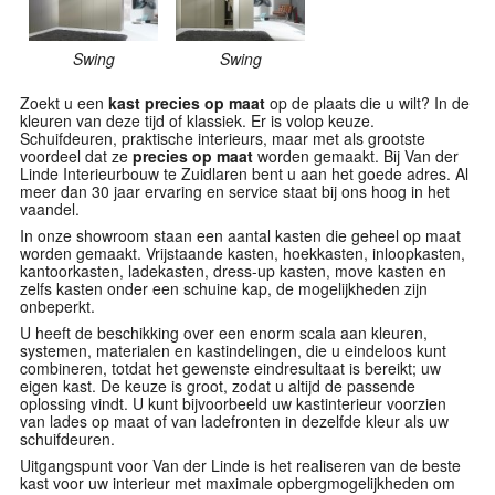
Swing
Swing
Zoekt u een
kast precies op maat
op de plaats die u wilt? In de
kleuren van deze tijd of klassiek. Er is volop keuze.
Schuifdeuren, praktische interieurs, maar met als grootste
voordeel dat ze
precies op maat
worden gemaakt. Bij Van der
Linde Interieurbouw te Zuidlaren bent u aan het goede adres. Al
meer dan 30 jaar ervaring en service staat bij ons hoog in het
vaandel.
In onze showroom staan een aantal kasten die geheel op maat
worden gemaakt. Vrijstaande kasten, hoekkasten, inloopkasten,
kantoorkasten, ladekasten, dress-up kasten, move kasten en
zelfs kasten onder een schuine kap, de mogelijkheden zijn
onbeperkt.
U heeft de beschikking over een enorm scala aan kleuren,
systemen, materialen en kastindelingen, die u eindeloos kunt
combineren, totdat het gewenste eindresultaat is bereikt; uw
eigen kast. De keuze is groot, zodat u altijd de passende
oplossing vindt. U kunt bijvoorbeeld uw kastinterieur voorzien
van lades op maat of van ladefronten in dezelfde kleur als uw
schuifdeuren.
Uitgangspunt voor Van der Linde is het realiseren van de beste
kast voor uw interieur met maximale opbergmogelijkheden om