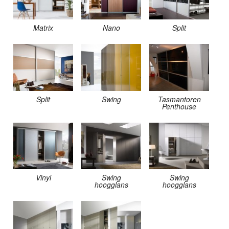
Matrix
Nano
Split
Split
Swing
Tasmantoren
Penthouse
Vinyl
Swing
Swing
hoogglans
hoogglans