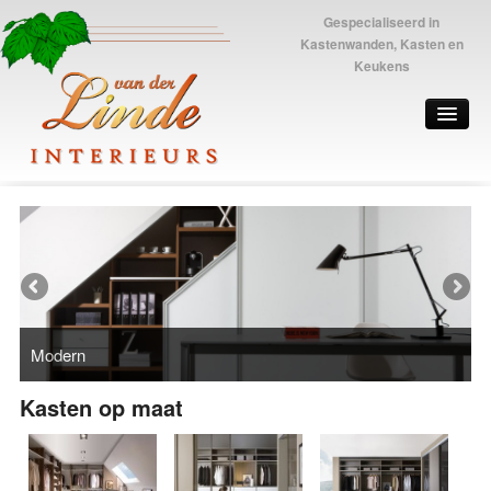
Gespecialiseerd in
Kastenwanden, Kasten en
Keukens
Modern
Kasten op maat