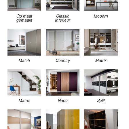
Op maat
Classic
Modern
gemaakt
Interieur
Match
Country
Matrix
Matrix
Nano
Split